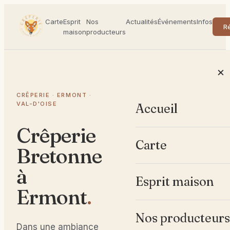
Carte
Esprit
Nos
Actualités
Événements
Infos
R
maison
producteurs
×
CRÊPERIE · ERMONT ·
VAL-D'OISE
Accueil
Crêperie
Carte
Bretonne
à
Esprit maison
Ermont
.
Nos producteurs
Dans une ambiance