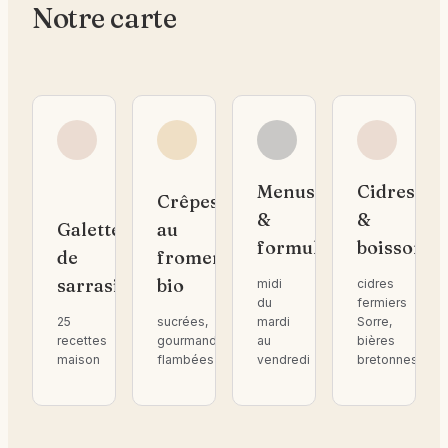
Notre carte
Menus
Cidres
Crêpes
&
&
Galettes
au
formules
boissons
de
froment
sarrasin
bio
midi
cidres
du
fermiers
25
sucrées,
mardi
Sorre,
recettes
gourmandes,
au
bières
maison
flambées
vendredi
bretonnes