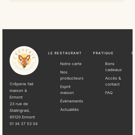
LE RESTAURANT
PRATIQUE
S
Notre carte
Bons
cadeaux
Nos
producteurs
Accès &
Crêperie fait
contact
Esprit
maison à
maison
FAQ
Ermont
Événements
23 rue de
Actualités
Stalingrad,
95120 Ermont
01 34 37 53 04