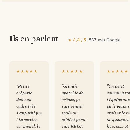
Ils en parlent
★
4,4
/ 5
·
587
avis Google
★★★★★
★★★★★
★★★★★
"
Petite
"
Grande
"
Un petit
crêperie
apatride de
coucou à to
dans un
crêpes, je
l’équipe que 
cadre très
suis venue
eu le plaisir
sympathique
seule un
croiser le 
! Le service
midi et je me
de quelques
est nickel, le
suis RÉ GA
heures… et