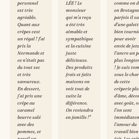
personnel
LÉE ! Le
comme on d
est très
monsieur
en Bretagne
agréable.
qui m'a reçu
parfois il su
Quant aux
a été très
d’une galett
crêpes cest
aimable et
bien tourné
un régal ! J'ai
sympathique
pour avoir
pris la
et la cuisine
envie de jet
Normande et
juste
l’ancre un 
ce n'était pas
délicieuse.
plus longt
du tout sec
Des produits
! Je suis to
et très
frais et faits
sous le cha
savoureux.
maisons on
de cette
En dessert,
voit tout de
crêperie ple
j'ai pris une
suite la
d’âme, déco
crêpe au
différence.
avec goût, 
caramel
On reviendra
l’on sent
beurre salé
en famille !
"
immédiate
avec des
l’amour du
pommes, et
travail bien
pareil un
fait. Les crê