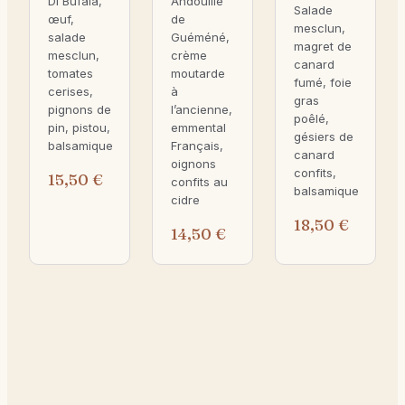
Di Bufala,
Andouille
Salade
œuf,
de
mesclun,
salade
Guéméné,
magret de
mesclun,
crème
canard
tomates
moutarde
fumé, foie
cerises,
à
gras
pignons de
l’ancienne,
poêlé,
pin, pistou,
emmental
gésiers de
balsamique
Français,
canard
oignons
confits,
15,50
€
confits au
balsamique
cidre
18,50
€
14,50
€