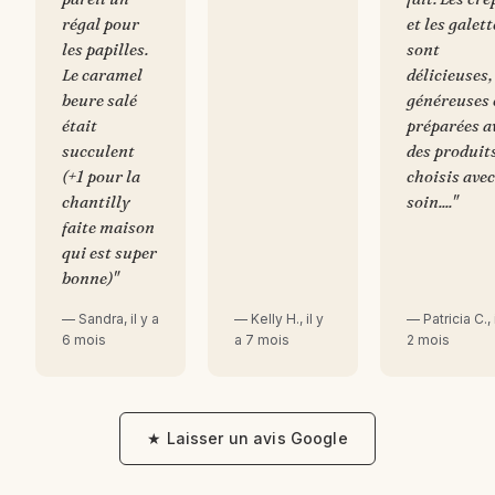
régal pour
et les galett
les papilles.
sont
Le caramel
délicieuses,
beure salé
généreuses 
était
préparées a
succulent
des produit
(+1 pour la
choisis avec
chantilly
soin....
"
faite maison
qui est super
bonne)
"
—
Sandra
, il y a
—
Kelly H.
, il y
—
Patricia C.
,
6 mois
a 7 mois
2 mois
★ Laisser un avis Google